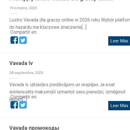
19 octubre, 2023
Lustro Vavada dla graczy online w 2026 roku Wybór platfo
do hazardu ma kluczowe znaczenie[...]
Compartir en:
Leer Más
Vavada lv
28 septiembre, 2023
Vavada lv izklaides piedāvājumi un iespējas Ja esat
ieinteresēts maksimāli izmantot savu pieredzi, izmēģinot
Compartir en:
jaunas[...]
Leer Más
Vavada промокоды