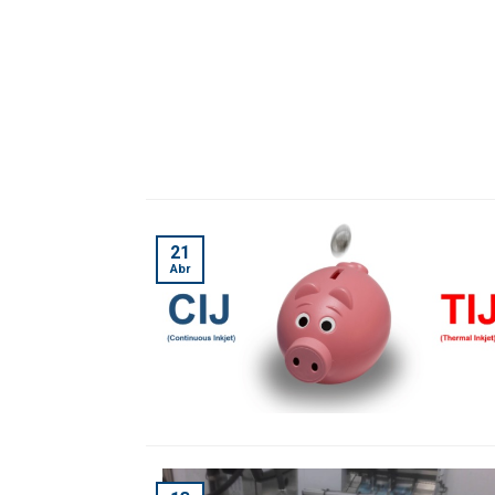
21
Abr