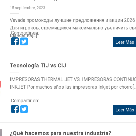
15 septiembre, 2023
Vavada промокоды лучшие предложения и акции 2026
Для игроков, стремящихся максимально увеличить св
Compartir en:
шансы на[...]
Leer Más
Tecnología TIJ vs CIJ
IMPRESORAS THERMAL JET VS. IMPRESORAS CONTINU
INKJET Por muchos años las impresoras Inkjet por chorro[...
Compartir en:
Leer Más
¿Qué hacemos para nuestra industria?