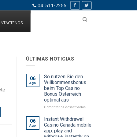
04. 511-7255
ONTÁCTENOS
ÚLTIMAS NOTICIAS
So nutzen Sie den
06
Willkommensbonus
Ago
beim Top Casino
ete
Bonus Österreich
optimal aus
en
Comentarios desactivados
So
nutzen
Instant Withdrawal
06
Sie
Casino Canada mobile
Ago
den
app: play and
Willkommensbonus
withdraw instantly on