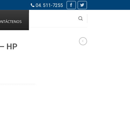
04. 511-7255
ONTÁCTENOS
 – HP